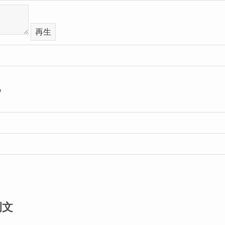
再生
る
例文