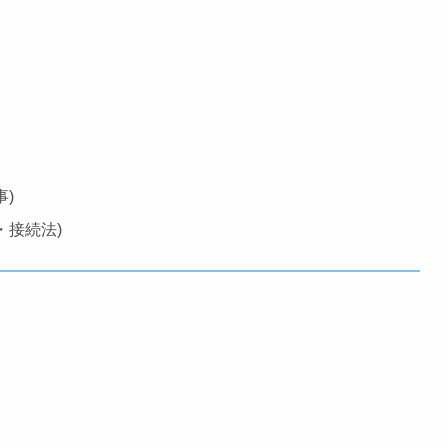
事)
・接続法)